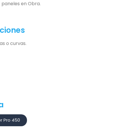
 paneles en Obra.
aciones
as o curvas.
a
r Pro 450