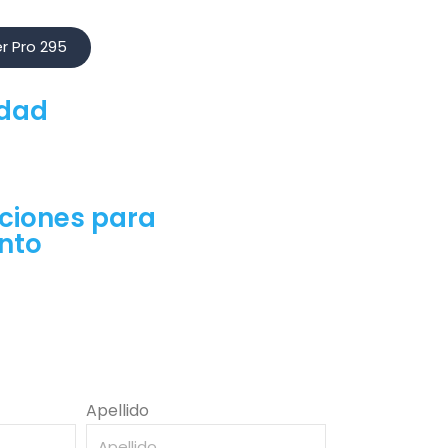
r Pro 295
idad
iones para
nto
Apellido