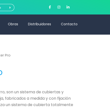
F
I
L
a
n
i
c
s
n
e
t
k
b
a
e
o
g
d
Obras
Distribuidores
Contacto
o
r
i
k
a
n
-
m
-
f
i
n
er Pro
o
ro, son un sistema de cubiertas y
a, fabricados a medida y con fijación
tiza un sistema de cubierta totalmente