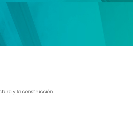
tura y la construcción.