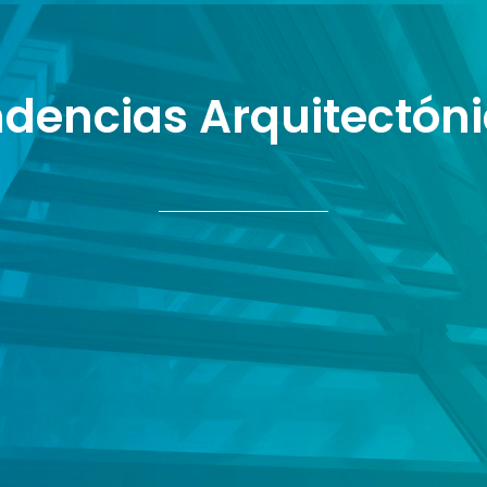
dencias Arquitectón