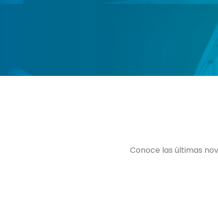
Conoce las últimas nov