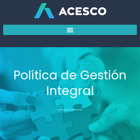
Ir
Navegación
al
de
contenido
entradas
Política de Gestión
Integral